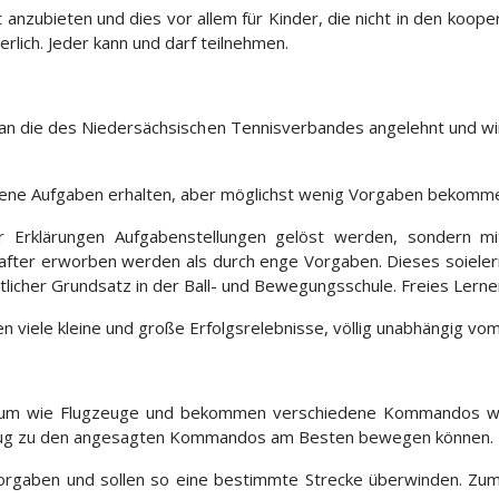
 anzubieten und dies vor allem für Kinder, die nicht in den koop
erlich. Jeder kann und darf teilnehmen.
an die des Niedersächsischen Tennisverbandes angelehnt und wird
iedene Aufgaben erhalten, aber möglichst wenig Vorgaben bekomm
er Erklärungen Aufgabenstellungen gelöst werden, sondern m
after erworben werden als durch enge Vorgaben. Dieses soieler
ntlicher Grundsatz in der Ball- und Bewegungsschule. Freies Lerne
 viele kleine und große Erfolgsrelebnisse, völlig unabhängig vom
 Raum wie Flugzeuge und bekommen verschiedene Kommandos wie
ugzeug zu den angesagten Kommandos am Besten bewegen können.
rgaben und sollen so eine bestimmte Strecke überwinden. Zum 