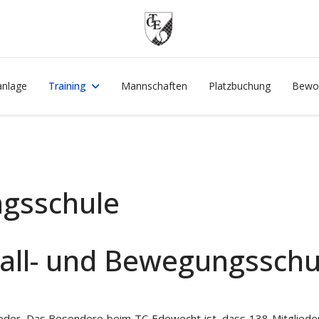
anlage
Training
Mannschaften
Platzbuchung
Bewo
ngsschule
all- und Bewegungsschu
ieder. Das Besondere beim TC Edewecht ist, dass 138 Mitglieder 