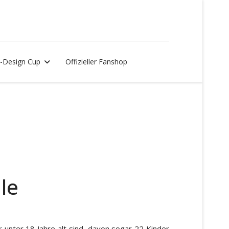
-Design Cup
Offizieller Fanshop
le
unter 18 Jahre alt sind, davon sogar 22 Kinder