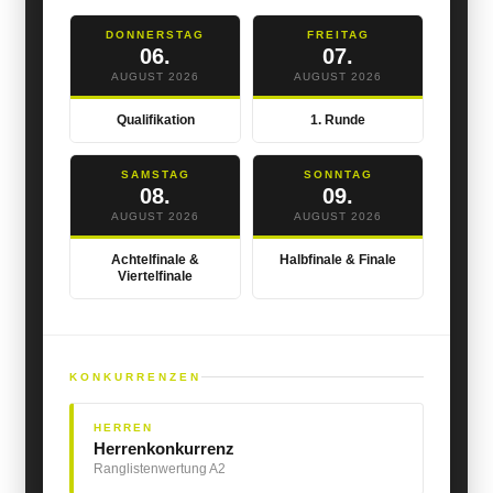
DONNERSTAG
FREITAG
06.
07.
AUGUST 2026
AUGUST 2026
Qualifikation
1. Runde
SAMSTAG
SONNTAG
08.
09.
AUGUST 2026
AUGUST 2026
Achtelfinale &
Halbfinale & Finale
Viertelfinale
KONKURRENZEN
HERREN
Herrenkonkurrenz
Ranglistenwertung A2