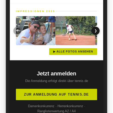
IMPRESSIONEN 2025
❮
❯
▶ ALLE FOTOS ANSEHEN
Jetzt anmelden
Die Anmeldung erfolgt direkt über tennis.de
ZUR ANMELDUNG AUF TENNIS.DE
Damenkonkurrenz · Herrenkonkurrenz ·
Ranglistenwertung A2 / A4